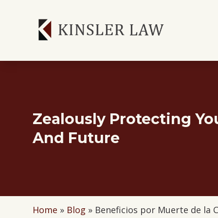
Skip
to
content
Zealously Protecting You
And Future
Home
»
Blog
»
Beneficios por Muerte de la 